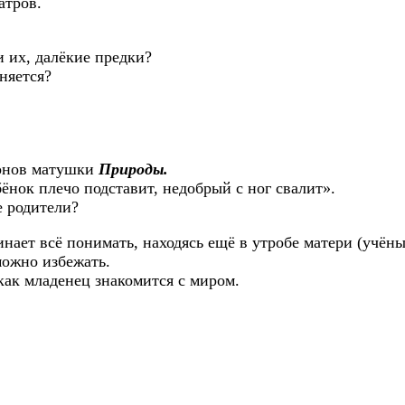
атров.
 их, далёкие предки?
няется?
конов матушки
Природы.
бёнок плечо подставит, недобрый с ног свалит».
е родители?
инает всё понимать, находясь ещё в утробе матери (учён
можно избежать.
как младенец знакомится с миром.