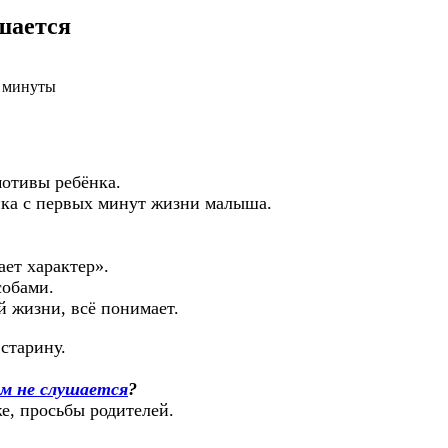
шается
3 минуты
мотивы ребёнка.
нка с первых минут жизни малыша.
ает характер».
собами.
й жизни, всё понимает.
старину.
ем не слушается
?
е, просьбы родителей.