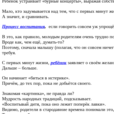
Ребёнок устраивает «бурные концерты», выражая собст
Мало, кто задумывается над тем, что с первых минут жи
А значит, и сравнивать.
Процесс воспитания
,
если говорить совсем уж упрощён
В это, как правило, молодым родителям очень трудно п
Вроде как, чем ещё, думать-то?
Поэтому, сначала малышу (полагая, что он совсем ничего
требуя.
С первых минут жизни,
ребёнок
заявляет о своём желан
Дальше – больше.
Он начинает «биться в истерике».
Причём, до тех пор, пока не добьётся своего.
Знакомая «картинка», не правда ли?
Мудрость народных традиций, подсказывает.
«Воспитывай дитя, пока оно лежит поперёк лавки».
Видимо, родители в стародавние времена понимали это, 