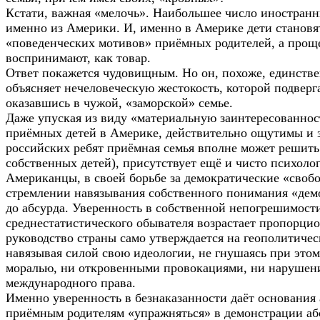
Кстати, важная «мелочь». Наибольшее число иностран
именно из Америки. И, именно в Америке дети станов
«поведенческих мотивов» приёмных родителей, а проще
воспринимают, как товар.
Ответ покажется чудовищным. Но он, похоже, единств
объясняет нечеловеческую жестокость, которой подвер
оказавшись в чужой, «заморской» семье.
Даже упуская из виду «материальную заинтересованнос
приёмных детей в Америке, действительно ощутимы и з
российских ребят приёмная семья вполне может решит
собственных детей), присутствует ещё и чисто психоло
Американцы, в своей борьбе за демократические «свобо
стремлении навязывания собственного понимания «де
до абсурда. Уверенность в собственной непогрешимост
среднестатистического обывателя возрастает пропорцио
руководство страны само утверждается на геополитичес
навязывая силой свою идеологии, не гнушаясь при это
моралью, ни откровенными провокациями, ни нарушен
международного права.
Именно уверенность в безнаказанности даёт основания
приёмным родителям «упражняться» в демонстрации аб