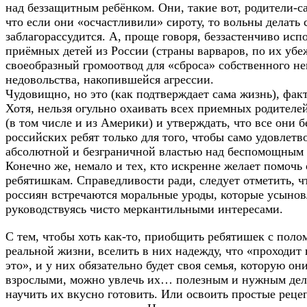
над беззащитным ребёнком. Они, такие вот, родители-с
что если они «осчастливили» сироту, то вольны делать 
заблагорассудится. А, проще говоря, беззастенчиво исп
приёмных детей из России (страны варваров, по их убе
своеобразный громоотвод для «сброса» собственного не
недовольства, накопившейся агрессии.
Чудовищно, но это (как подтверждает сама жизнь), факт
Хотя, нельзя огульно охаивать всех приемных родителей
(в том числе и из Америки) и утверждать, что все они б
российских ребят только для того, чтобы само удовлетв
абсолютной и безграничной властью над беспомощным
Конечно же, немало и тех, кто искренне желает помочь
ребятишкам. Справедливости ради, следует отметить, ч
россиян встречаются моральные уроды, которые усынов
руководствуясь чисто меркантильными интересами.
С тем, чтобы хоть как-то, приобщить ребятишек с поло
реальной жизни, вселить в них надежду, что «проходит 
это», и у них обязательно будет своя семья, которую они
взрослыми, можно увлечь их… полезным и нужным дел
научить их вкусно готовить. Или освоить простые реце