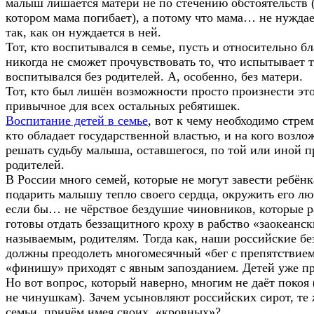
малыш лишается матери не по стечению обстоятельств (
котором мама погибает), а потому что мама… не нужда
так, как он нуждается в ней.
Тот, кто воспитывался в семье, пусть и относительно б
никогда не сможет прочувствовать то, что испытывает т
воспитывался без родителей. А, особенно, без матери.
Тот, кто был лишён возможности просто произнести это
привычное для всех остальных ребятишек.
Воспитание детей в семье
, вот к чему необходимо стрем
кто обладает государственной властью, и на кого возло
решать судьбу малыша, оставшегося, по той или иной п
родителей.
В России много семей, которые не могут завести ребёнк
подарить малышу тепло своего сердца, окружить его лю
если бы… не чёрствое бездушие чиновников, которые 
готовы отдать беззащитного кроху в рабство «заокеанск
называемым, родителям. Тогда как, наши российские бе
должны преодолеть многомесячный «бег с препятствием
«финишу» приходят с явным запозданием. Детей уже пр
Но вот вопрос, который наверно, многим не даёт покоя 
не чинушкам). Зачем усыновляют российских сирот, те
семьи, причём имея своих, «кровных»?