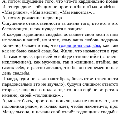
А, потом ощущение того, что что-то кардинально помен
И теперь двое любящих не просто «Я» и «Ты», а «Мы
«Мы рядом», «Мы вместе», «Мы навсегда»…
А, потом рождение первенца.
Ощущение ответственности за жизнь того, кто вот в эт
беспомощен, и так нуждается в защите.
И каждая годовщина свадьбы оставляет свои вехи в пам
не только в вашей, но и тех, кому ваша любовь подарил
Конечно, бывает и так, что
годовщины свадьбы
, как та
как не было самой свадьбы. Жили, что называется в г
На самом деле, при всей «свободе отношений» (за очен
исключением), как мужчина, так и женщина, втайне, д
самих себя, страстно желают, что бы он непременно нас
день свадьбы.
Правда, одни не заключают брак, боясь ответственности
парадоксально это не звучало), будучи слишком ответс
вторые, чаще всего полагают, что пока ещё не встретил
именно, своей «половинки»…
А, может быть, просто не поняли, или не понимают, что
половинка рядом, и только ждёт, чтобы наконец-то, про
Мендельсона, и начали свой отсчёт годовщины свадьб