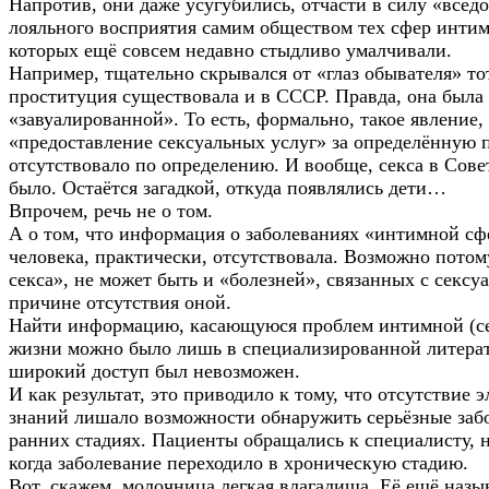
Напротив, они даже усугубились, отчасти в силу «всед
лояльного восприятия самим обществом тех сфер интим
которых ещё совсем недавно стыдливо умалчивали.
Например, тщательно скрывался от «глаз обывателя» тот
проституция существовала и в СССР. Правда, она была
«завуалированной». То есть, формально, такое явление,
«предоставление сексуальных услуг» за определённую 
отсутствовало по определению. И вообще, секса в Сове
было. Остаётся загадкой, откуда появлялись дети…
Впрочем, речь не о том.
А о том, что информация о заболеваниях «интимной сф
человека, практически, отсутствовала. Возможно потому
секса», не может быть и «болезней», связанных с секс
причине отсутствия оной.
Найти информацию, касающуюся проблем интимной (с
жизни можно было лишь в специализированной литерат
широкий доступ был невозможен.
И как результат, это приводило к тому, что отсутствие
знаний лишало возможности обнаружить серьёзные заб
ранних стадиях. Пациенты обращались к специалисту, н
когда заболевание переходило в хроническую стадию.
Вот, скажем, молочница легкая влагалища. Её ещё назы