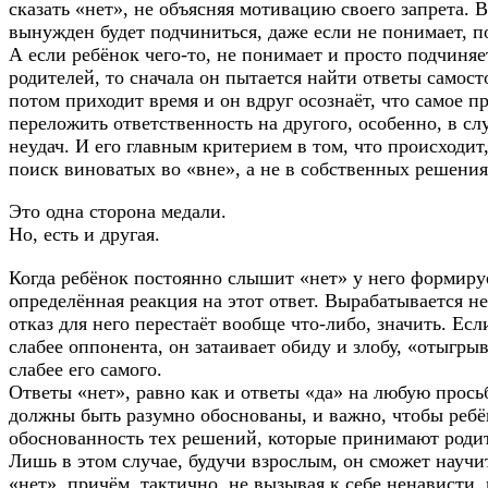
сказать «нет», не объясняя мотивацию своего запрета. 
вынужден будет подчиниться, даже если не понимает, 
А если ребёнок чего-то, не понимает и просто подчиня
родителей, то сначала он пытается найти ответы самост
потом приходит время и он вдруг осознаёт, что самое пр
переложить ответственность на другого, особенно, в сл
неудач. И его главным критерием в том, что происходит
поиск виноватых во «вне», а не в собственных решения
Это одна сторона медали.
Но, есть и другая.
Когда ребёнок постоянно слышит «нет» у него формиру
определённая реакция на этот ответ. Вырабатывается н
отказ для него перестаёт вообще что-либо, значить. Есл
слабее оппонента, он затаивает обиду и злобу, «отыгрыв
слабее его самого.
Ответы «нет», равно как и ответы «да» на любую прос
должны быть разумно обоснованы, и важно, чтобы ребё
обоснованность тех решений, которые принимают роди
Лишь в этом случае, будучи взрослым, он сможет научи
«нет», причём, тактично, не вызывая к себе ненависти,