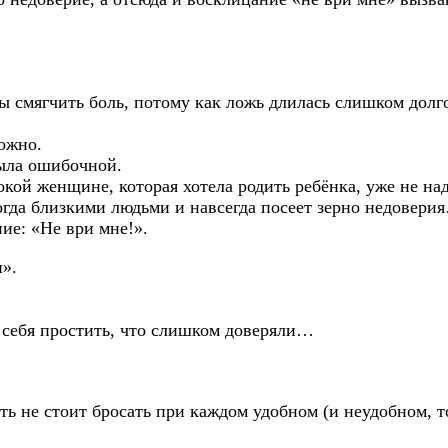
ы смягчить боль, потому как ложь длилась слишком долго
ложно.
была ошибочной.
окой женщине, которая хотела родить ребёнка, уже не над
огда близкими людьми и навсегда посеет зерно недовери
ие: «Не ври мне!».
и».
е себя простить, что слишком доверяли…
ыть не стоит бросать при каждом удобном (и неудобном, 