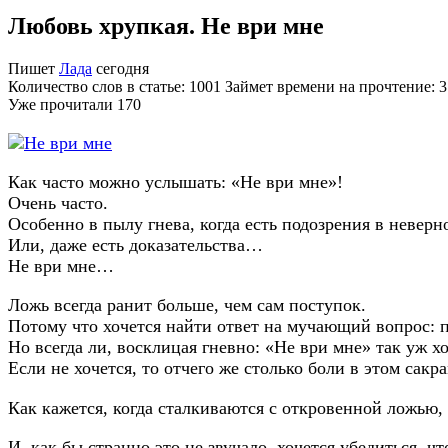
Любовь хрупкая. Не ври мне
Пишет
Лада
сегодня
Количество слов в статье: 1001 Займет времени на прочтение: 
Уже прочитали
170
Как часто можно услышать: «Не ври мне»!
Очень часто.
Особенно в пылу гнева, когда есть подозрения в неверно
Или, даже есть доказательства…
Не ври мне…
Ложь всегда ранит больше, чем сам поступок.
Потому что хочется найти ответ на мучающий вопрос: 
Но всегда ли, восклицая гневно: «Не ври мне» так уж х
Если не хочется, то отчего же столько боли в этом сак
Как кажется, когда сталкиваются с откровенной ложью, т
И, как бы странно это не звучало, хочется убедиться, 