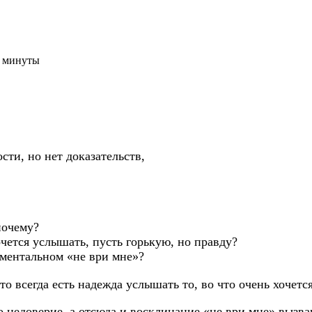
3 минуты
сти, но нет доказательств,
почему?
очется услышать, пусть горькую, но правду?
раментальном «не ври мне»?
о всегда есть надежда услышать то, во что очень хочется
что недоверие, а отсюда и восклицание «не ври мне» выз