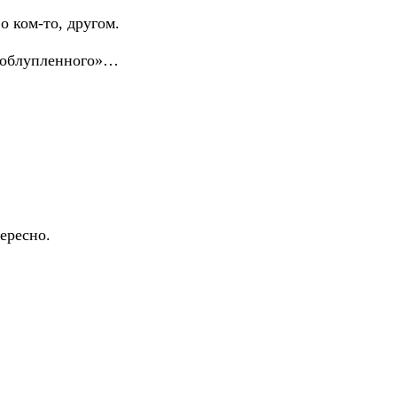
о ком-то, другом.
ак облупленного»…
ересно.