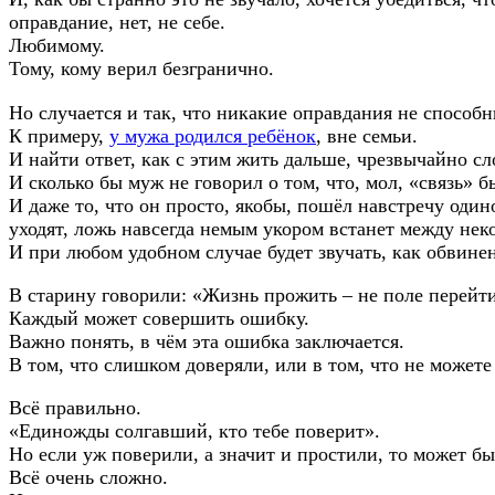
оправдание, нет, не себе.
Любимому.
Тому, кому верил безгранично.
Но случается и так, что никакие оправдания не способн
К примеру,
у мужа родился ребёнок
, вне семьи.
И найти ответ, как с этим жить дальше, чрезвычайно с
И сколько бы муж не говорил о том, что, мол, «связь» 
И даже то, что он просто, якобы, пошёл навстречу один
уходят, ложь навсегда немым укором встанет между нек
И при любом удобном случае будет звучать, как обвинен
В старину говорили: «Жизнь прожить – не поле перейт
Каждый может совершить ошибку.
Важно понять, в чём эта ошибка заключается.
В том, что слишком доверяли, или в том, что не может
Всё правильно.
«Единожды солгавший, кто тебе поверит».
Но если уж поверили, а значит и простили, то может б
Всё очень сложно.