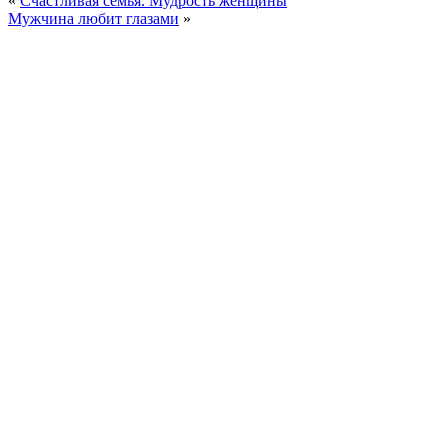
«
Счастливая семья. Мудрость женщины
Мужчина любит глазами
»