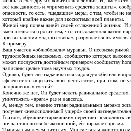
жизнь за счёт других «обитателей земли». И, вместо то
всё как данность и «применить средства защиты», сооб
опасности, то есть, «щадящие» меры, с тем, чтобы не н
который крайне важен для экосистемы всей планеты.
Живой мир почвы живёт своей отлаженной жизнью. И 
вмешательство грозит тем, что эта слаженная жизнь на
при выпадении «одного звена», разрушается взаимосвяз
К примеру.
Ваш участок «облюбовали» муравьи. О несоизмеримой 
трудолюбивых насекомых, сообщество которых высокоо
может послужить достойным примером сообществу homo
написаны целые тома научных трудов.
Однако, будет ли озадачиваться садовод-любитель вопро
эффективно защитить свои шесть соток, при этом, не 
непрошенных гостей?
Конечно же нет, Он будет искать радикальное средство,
уничтожить «врага» раз и навсегда.
А, между тем, именно этими радикальными мерами жи
получает «невосполнимый ущерб» своей жизнедеятельн
В итоге, «букашки-таракашки» перестают выполнять с
почва становится безжизненной, ей поражает эрозия.
Травоядным нечем питаться. Многие виды животного м