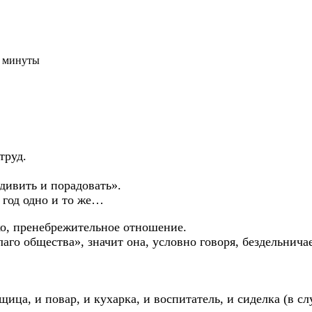
3 минуты
труд.
ивить и порадовать».
в год одно и то же…
ко, пренебрежительное отношение.
лаго общества», значит она, условно говоря, бездельнича
ца, и повар, и кухарка, и воспитатель, и сиделка (в слу