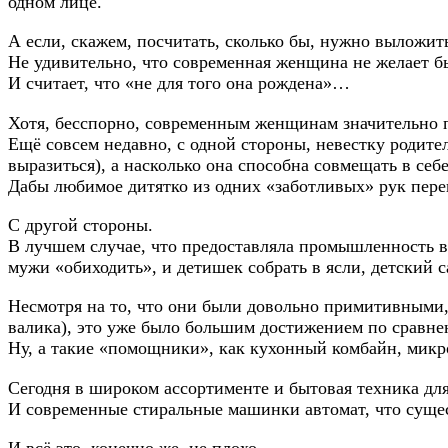
одном лице.
А если, скажем, посчитать, сколько бы, нужно выложить
Не удивительно, что современная женщина не желает бы
И считает, что «не для того она рождена»…
Хотя, бесспорно, современным женщинам значительно 
Ещё совсем недавно, с одной стороны, невестку родите
выразиться), а насколько она способна совмещать в себ
Дабы любимое дитятко из одних «заботливых» рук перек
С другой стороны.
В лучшем случае, что предоставляла промышленность в
мужи «обиходить», и детишек собрать в ясли, детский 
Несмотря на то, что они были довольно примитивными,
валика), это уже было большим достижением по сравне
Ну, а такие «помощники», как кухонный комбайн, микр
Сегодня в широком ассортименте и бытовая техника для
И современные стиральные машинки автомат, что сущест