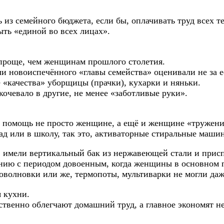
 из семейного бюджета, если бы, оплачивать труд всех т
ть «единой во всех лицах».
проще, чем женщинам прошлого столетия.
ли новоиспечённого «главы семейства» оценивали не за 
е «качества» уборщицы (прачки), кухарки и няньки.
очевало в другие, не менее «заботливые руки».
 помощь не просто женщине, а ещё и женщине «труженице
сад или в школу, так это, активаторные стиральные маши
 имели вертикальный бак из нержавеющей стали и присп
нию с периодом довоенным, когда женщины в основном п
оволновки или же, термопоты, мультиварки не могли даж
 кухни.
венно облегчают домашний труд, а главное экономят не 