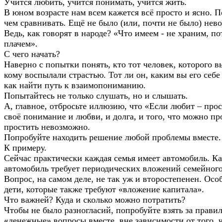
Учится любить, учится понимать, учится жить.
В юном возрасте нам всем кажется всё просто и ясно. П
чем сравнивать. Ещё не было (или, почти не было) нев
Ведь, как говорят в народе? «Что имеем - не храним, п
плачем».
С чего начать?
Наверно с попытки понять, кто тот человек, которого 
кому воспылали страстью. Тот ли он, каким вы его себе
как найти путь к взаимопониманию.
Попытайтесь не только слушать, но и слышать.
А, главное, отбросьте иллюзию, что «Если любит – про
своё понимание и любви, и долга, и того, что можно про
простить невозможно.
Попробуйте находить решение любой проблемы вместе.
К примеру.
Сейчас практически каждая семья имеет автомобиль. Ка
автомобиль требует периодических вложений семейного
Вопрос, на самом деле, не так уж и второстепенен. Особ
дети, которые также требуют «вложение капитала».
Что важней? Куда и сколько можно потратить?
Чтобы не было разногласий, попробуйте взять за прави
«денежные» вопросы вместе, вне зависимости от того, 