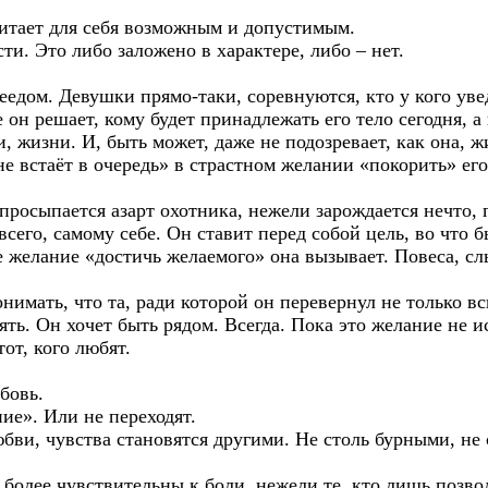
читает для себя возможным и допустимым.
ти. Это либо заложено в характере, либо – нет.
дом. Девушки прямо-таки, соревнуются, кто у кого уведё
 он решает, кому будет принадлежать его тело сегодня, а 
 жизни. И, быть может, даже не подозревает, как она, ж
 «не встаёт в очередь» в страстном желании «покорить» е
просыпается азарт охотника, нежели зарождается нечто, 
всего, самому себе. Он ставит перед собой цель, во что 
е желание «достичь желаемого» она вызывает. Повеса, с
онимать, что та, ради которой он перевернул не только 
рять. Он хочет быть рядом. Всегда. Пока это желание не и
от, кого любят.
бовь.
ние». Или не переходят.
 любви, чувства становятся другими. Не столь бурными, 
более чувствительны к боли, нежели те, кто лишь позво