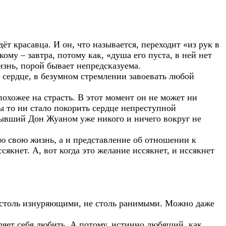
т красавца. И он, что называется, переходит «из рук в
кому – завтра, потому как, «душа его пуста, в ней нет
изнь, порой бывает непредсказуема.
го сердце, в безумном стремлении завоевать любой
похожее на страсть. В этот момент он не может ни
бы то ни стало покорить сердце непреступной
лывший Дон Жуаном уже никого и ничего вокруг не
всю свою жизнь, а и представление об отношении к
ссякнет. А, вот когда это желание иссякнет, и иссякнет
не столь изнуряющими, не столь ранимыми. Можно даже
ляет себя любить. А потому, истинно любящий, как