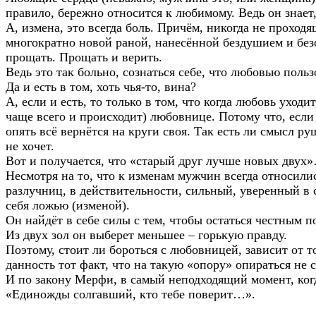
правило, бережно относится к любимому. Ведь он знает,
А, измена, это всегда боль. Причём, никогда не проходя
многократно новой раной, нанесённой бездушием и безо
прощать. Прощать и верить.
Ведь это так больно, сознаться себе, что любовью пол
Да и есть в том, хоть чья-то, вина?
А, если и есть, то только в том, что когда любовь уходи
чаще всего и происходит) любовнице. Потому что, если
опять всё вернётся на круги своя. Так есть ли смысл 
не хочет.
Вот и получается, что «старый друг лучше новых двух
Несмотря на то, что к изменам мужчин всегда относилис
разлучниц, в действительности, сильный, уверенный в 
себя ложью (изменой).
Он найдёт в себе силы с тем, чтобы остаться честным по
Из двух зол он выберет меньшее – горькую правду.
Поэтому, стоит ли бороться с любовницей, зависит от т
данность тот факт, что на такую «опору» опираться н
И по закону Мерфи, в самый неподходящий момент, когд
«Единожды солгавший, кто тебе поверит…».