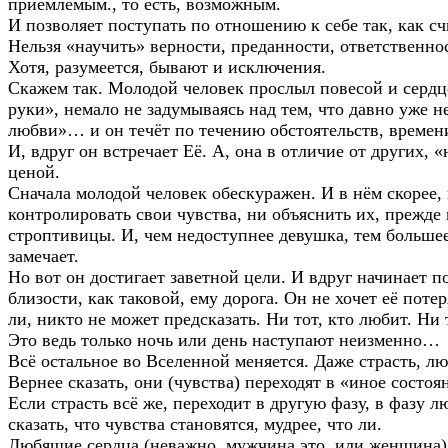
приемлемым., то есть, возможным.
И позволяет поступать по отношению к себе так, как с
Нельзя «научить» верности, преданности, ответственнос
Хотя, разумеется, бывают и исключения.
Скажем так. Молодой человек прослыл повесой и сердцее
руки», немало не задумываясь над тем, что давно уже не
любви»… и он течёт по течению обстоятельств, времени,
И, вдруг он встречает Её. А, она в отличие от других,
ценой.
Сначала молодой человек обескуражен. И в нём скорее, 
контролировать свои чувства, ни объяснить их, прежде 
строптивицы. И, чем недоступнее девушка, тем больше
замечает.
Но вот он достигает заветной цели. И вдруг начинает п
близости, как таковой, ему дорога. Он не хочет её поте
ли, никто не может предсказать. Ни тот, кто любит. Ни т
Это ведь только ночь или день наступают неизменно…
Всё остальное во Вселенной меняется. Даже страсть, лю
Вернее сказать, они (чувства) переходят в «иное состоя
Если страсть всё же, переходит в другую фазу, в фазу
сказать, что чувства становятся, мудрее, что ли.
Любящие сердца (неважно, мужчина это, или женщина) 