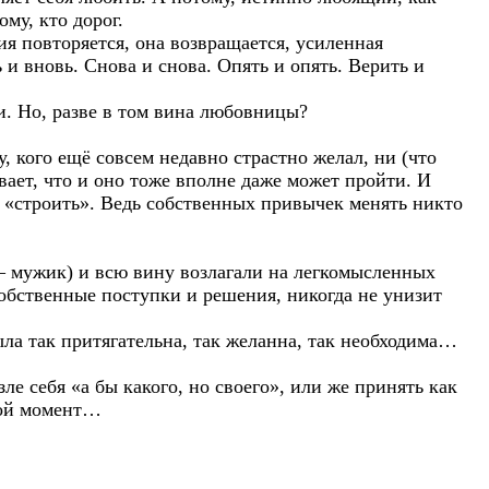
му, кто дорог.
ция повторяется, она возвращается, усиленная
и вновь. Снова и снова. Опять и опять. Верить и
и. Но, разве в том вина любовницы?
му, кого ещё совсем недавно страстно желал, ни (что
вает, что и оно тоже вполне даже может пройти. И
но «строить». Ведь собственных привычек менять никто
о – мужик) и всю вину возлагали на легкомысленных
собственные поступки и решения, никогда не унизит
была так притягательна, так желанна, так необходима…
ле себя «а бы какого, но своего», или же принять как
бой момент…