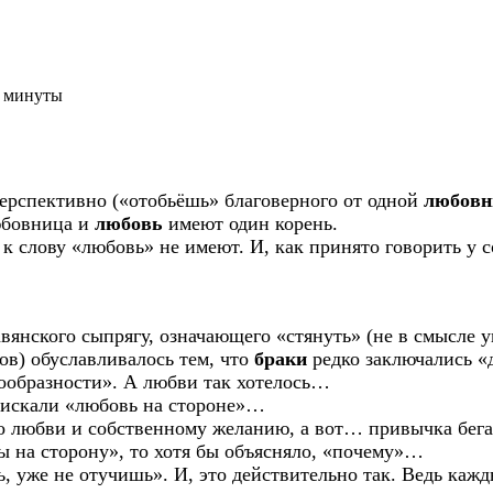
3 минуты
ерспективно («отобьёшь» благоверного от одной
любовн
любовница и
любовь
имеют один корень.
к слову «любовь» не имеют. И, как принято говорить у 
вянского сыпрягу, означающего «стянуть» (не в смысле у
в) обуславливалось тем, что
браки
редко заключались «д
сообразности». А любви так хотелось…
и искали «любовь на стороне»…
о любви и собственному желанию, а вот… привычка бегать
ды на сторону», то хотя бы объясняло, «почему»…
ь, уже не отучишь». И, это действительно так. Ведь кажд