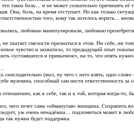
 что такое боль… и не может сознательно причинять её то
щая. Она, боль, на время отступает. Но как только ситуа
тветственностью того, кому так хотелось верить… вновь 
ьзовались, любовью манипулировали, любовью пренебрегл
т, не хватает смелости признаться в этом. Ни себе, ни то
 новое чувство и захватило, то предыдущий опыт показы
рушить «устоявшееся и привычное», на то, что опять нуж
»…
ь снисходительно (мол, ну чего с него взять, одно слов
себе мужчина, способный сам нести ответственность за 
 отношению, как к себе, так и к той, которая когда-то, 
ого, чего хочет сама «обманутая» женщина. Сохранить воз
е следует, уж очень ненадёжна… подломиться может в лю
а так нужна будет поддержка.