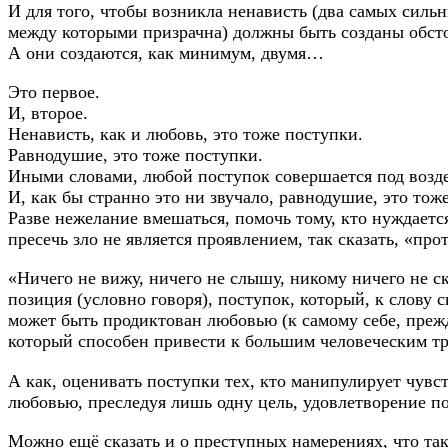
И для того, чтобы возникла ненависть (два самых сильн
между которыми призрачна) должны быть созданы обсто
А они создаются, как минимум, двумя…
Это первое.
И, второе.
Ненависть, как и любовь, это тоже поступки.
Равнодушие, это тоже поступки.
Иными словами, любой поступок совершается под возд
И, как бы странно это ни звучало, равнодушие, это тож
Разве нежелание вмешаться, помочь тому, кто нуждаетс
пресечь зло не является проявлением, так сказать, «пр
«Ничего не вижу, ничего не слышу, никому ничего не ск
позиция (условно говоря), поступок, который, к слову с
может быть продиктован любовью (к самому себе, прежд
который способен привести к большим человеческим тр
А как, оценивать поступки тех, кто манипулирует чувст
любовью, преследуя лишь одну цель, удовлетворение п
Можно ещё сказать и о преступных намерениях, что та