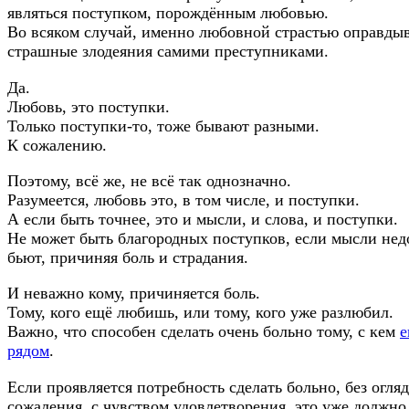
являться поступком, порождённым любовью.
Во всяком случай, именно любовной страстью оправды
страшные злодеяния самими преступниками.
Да.
Любовь, это поступки.
Только поступки-то, тоже бывают разными.
К сожалению.
Поэтому, всё же, не всё так однозначно.
Разумеется, любовь это, в том числе, и поступки.
А если быть точнее, это и мысли, и слова, и поступки.
Не может быть благородных поступков, если мысли недо
бьют, причиняя боль и страдания.
И неважно кому, причиняется боль.
Тому, кого ещё любишь, или тому, кого уже разлюбил.
Важно, что способен сделать очень больно тому, с кем
е
рядом
.
Если проявляется потребность сделать больно, без огляд
сожаления, с чувством удовлетворения, это уже должно