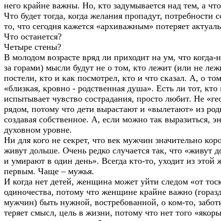
него крайне важны. Но, кто задумывается над тем, а что
Что будет тогда, когда желания пропадут, потребности с
то, что сегодня кажется «архиважным» потеряет актуал
Что останется?
Четыре стены?
В молодом возрасте вряд ли приходит на ум, что когда-н
за горами) мысли будут не о том, кто лежит (или не леж
постели, кто и как посмотрел, кто и что сказал. А, о то
«близкая, кровно - родственная душа». Есть ли тот, кто
испытывает чувство сострадания, просто любит. Не «г
рядом, потому что дети вырастают и «вылетают» из роди
создавая собственное. А, если можно так выразиться, э
духовном уровне.
Ни для кого не секрет, что век мужчин значительно ко
живут дольше. Очень редко случается так, что «живут д
и умирают в один день». Всегда кто-то, уходит из этой
первым. Чаще – мужья.
И когда нет детей, женщина может уйти следом «от тоск
одиночества, потому что женщине крайне важно (горазд
мужчин) быть нужной, востребованной, о ком-то, забо
теряет смысл, цель в жизни, потому что нет того «якор