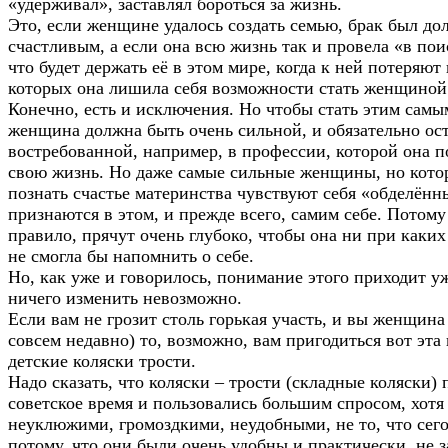
«удерживал», заставлял бороться за жизнь.
Это, если женщине удалось создать семью, брак был до
счастливым, а если она всю жизнь так и провела «в пои
что будет держать её в этом мире, когда к ней потеряют 
которых она лишила себя возможности стать женщиной
Конечно, есть и исключения. Но чтобы стать этим сам
женщина должна быть очень сильной, и обязательно ост
востребованной, например, в профессии, которой она п
свою жизнь. Но даже самые сильные женщины, но кото
познать счастье материнства чувствуют себя «обделённ
признаются в этом, и прежде всего, самим себе. Потому 
правило, прячут очень глубоко, чтобы она ни при каких
не смогла бы напомнить о себе.
Но, как уже и говорилось, понимание этого приходит уж
ничего изменить невозможно.
Если вам не грозит столь горькая участь, и вы женщина 
совсем недавно) то, возможно, вам пригодиться вот эт
детские коляски трости.
Надо сказать, что коляски – трости (складные коляски)
советское время и пользовались большим спросом, хотя
неуклюжими, громоздкими, неудобными, не то, что сего
потому, что они были очень удобны и практически, не 